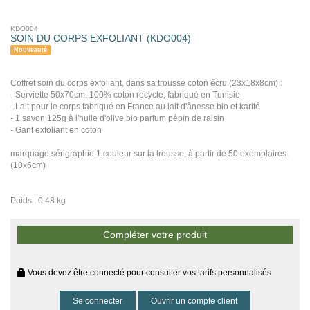
KDO004
SOIN DU CORPS EXFOLIANT (KDO004)
Nouveauté
Coffret soin du corps exfoliant, dans sa trousse coton écru (23x18x8cm) :
- Serviette 50x70cm, 100% coton recyclé, fabriqué en Tunisie
- Lait pour le corps fabriqué en France au lait d'ânesse bio et karité
- 1 savon 125g à l'huile d'olive bio parfum pépin de raisin
- Gant exfoliant en coton
marquage sérigraphie 1 couleur sur la trousse, à partir de 50 exemplaires.
(10x6cm)
Poids : 0.48 kg
Compléter votre produit
Vous devez être connecté pour consulter vos tarifs personnalisés
Se connecter
Ouvrir un compte client