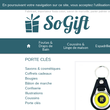
En poursuivant votre navigation sur ce site, vous acceptez l'utilisati
Fabricant, importateur fouta coton, savon de marseille, panier palmier os
Foutas &
Coussins &
Draps de
Espadrill
Linge de maison
Bain
PORTE CLÉS
Savons & cosmétiques
Coffrets cadeaux
Bougies
Bâton de marche
Confiserie
Illustrations
Coussins
Porte clés