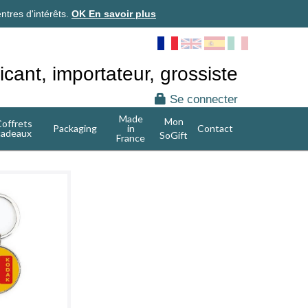
ntres d'intérêts.
OK
En savoir plus
icant, importateur, grossiste
Se connecter
Made
Mon
offrets
Packaging
in
Contact
cadeaux
SoGift
France