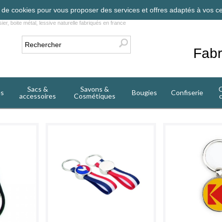
on de cookies pour vous proposer des services et offres adaptés à vos ce
ier, boite métal, lessive naturelle fabriqués en france
Fabr
Sacs &
Savons &
C
es
Bougies
Confiserie
accessoires
Cosmétiques