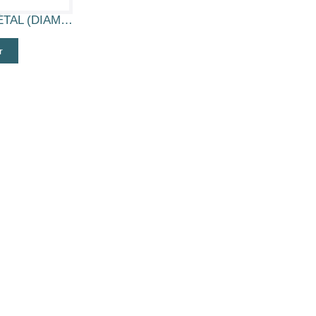
PORTE CLÉ MÉTAL (DIAM 33 ROND)
r