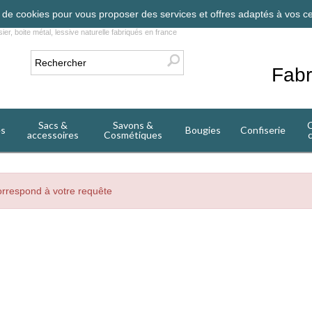
on de cookies pour vous proposer des services et offres adaptés à vos ce
ier, boite métal, lessive naturelle fabriqués en france
Fabr
Sacs &
Savons &
C
es
Bougies
Confiserie
accessoires
Cosmétiques
orrespond à votre requête