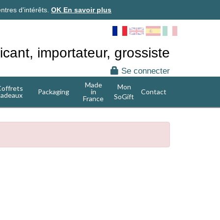
ntres d'intérêts.
OK
En savoir plus
icant, importateur, grossiste
Se connecter
Made
Mon
offrets
Packaging
in
Contact
cadeaux
SoGift
France