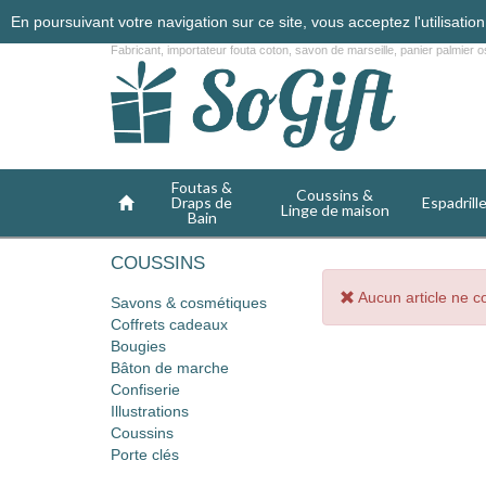
En poursuivant votre navigation sur ce site, vous acceptez l'utilisati
Fabricant, importateur fouta coton, savon de marseille, panier palmier os
Foutas &
Coussins &
Draps de
Espadrill
Linge de maison
Bain
COUSSINS
Aucun article ne c
Savons & cosmétiques
Coffrets cadeaux
Bougies
Bâton de marche
Confiserie
Illustrations
Coussins
Porte clés