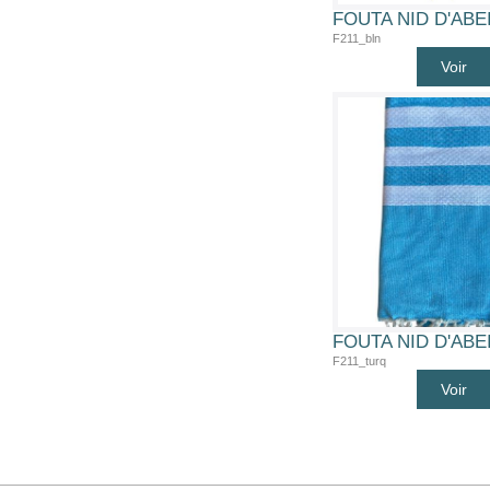
F211_bln
Voir
F211_turq
Voir