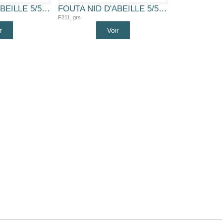
FOUTA NID D'ABEILLE 5/5 (BLK)
FOUTA NID D'ABEILLE 5/5 (GRS)
F211_grs
r
Voir