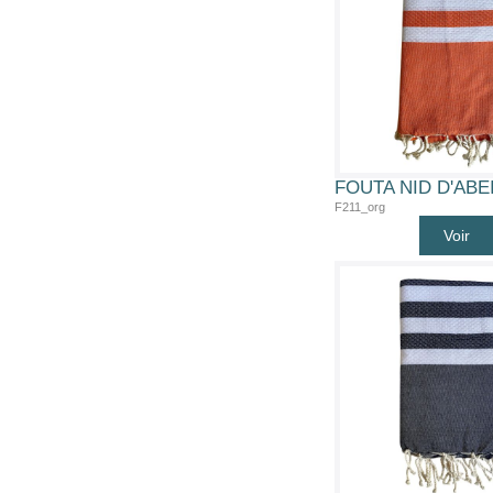
F211_org
Voir