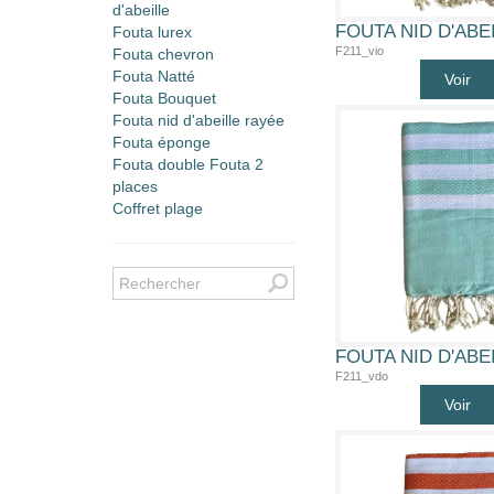
d'abeille
Fouta lurex
F211_vio
Fouta chevron
Fouta Natté
Voir
Fouta Bouquet
Fouta nid d'abeille rayée
Fouta éponge
Fouta double Fouta 2
places
Coffret plage
F211_vdo
Voir