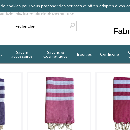
on de cookies pour vous proposer des services et offres adaptés à vos ce
ier, boite métal, lessive naturelle fabriqués en france
Fabr
Sacs &
Savons &
C
es
Bougies
Confiserie
accessoires
Cosmétiques