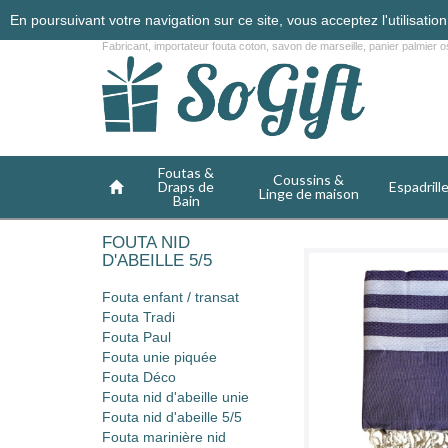
En poursuivant votre navigation sur ce site, vous acceptez l'utilisati
Fabricant, importateur fouta coton, savon de marseille, panier palmier os
Foutas &
Coussins &
Draps de
Espadrill
Linge de maison
Bain
FOUTA NID
D'ABEILLE 5/5
Fouta enfant / transat
Fouta Tradi
Fouta Paul
Fouta unie piquée
Fouta Déco
Fouta nid d'abeille unie
Fouta nid d'abeille 5/5
Fouta marinière nid