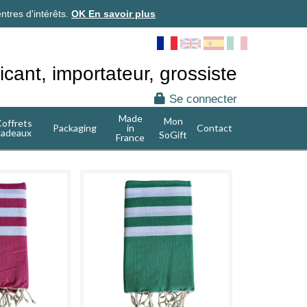
ntres d'intérêts.
OK
En savoir plus
icant, importateur, grossiste
Se connecter
Made
Mon
offrets
Packaging
in
Contact
cadeaux
SoGift
France