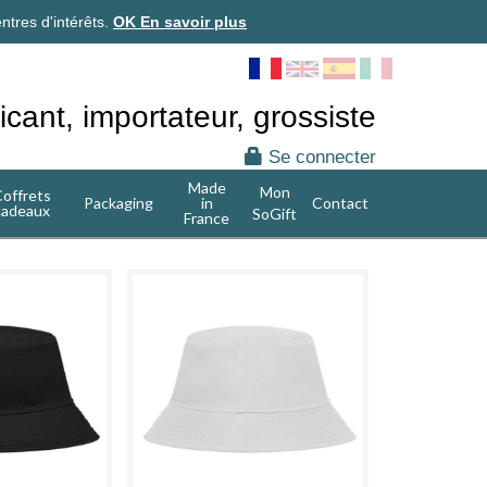
ntres d'intérêts.
OK
En savoir plus
icant, importateur, grossiste
Se connecter
Made
Mon
offrets
Packaging
in
Contact
cadeaux
SoGift
France