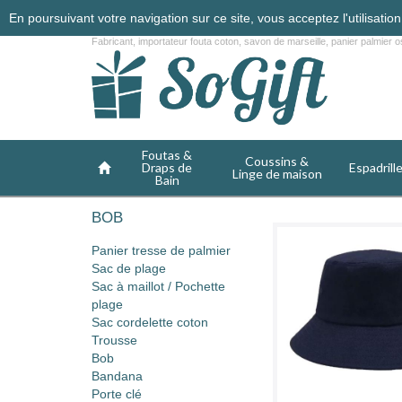
En poursuivant votre navigation sur ce site, vous acceptez l'utilisati
Fabricant, importateur fouta coton, savon de marseille, panier palmier os
Foutas &
Coussins &
Draps de
Espadrill
Linge de maison
Bain
BOB
Panier tresse de palmier
Sac de plage
Sac à maillot / Pochette
plage
Sac cordelette coton
Trousse
Bob
Bandana
Porte clé