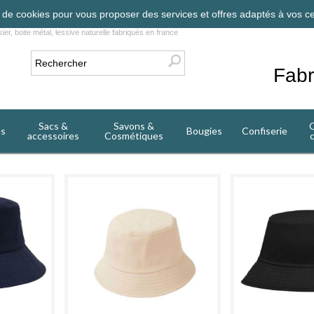
on de cookies pour vous proposer des services et offres adaptés à vos ce
ier, boite métal, lessive naturelle fabriqués en france
Fabr
Sacs &
Savons &
C
es
Bougies
Confiserie
accessoires
Cosmétiques