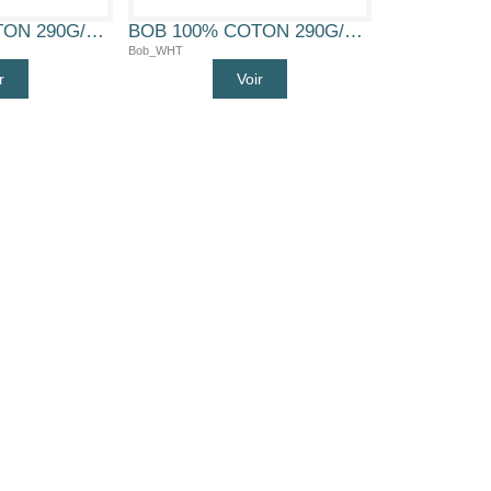
BOB 100% COTON 290G/M2 (NOIR)
BOB 100% COTON 290G/M2 (BLANC)
Bob_WHT
r
Voir