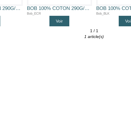
BOB 100% COTON 290G/M2 (BLEU MARINE)
BOB 100% COTON 290G/M2 (ECRU/BEIGE)
Bob_ECR
Bob_BLK
Voir
Voi
1 / 1
1 article(s)