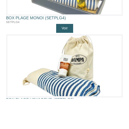
BOX PLAGE MONOI (SETPLG4)
SETPLG4
Voir
BOX PLAGE VOYAGEUR (SETPLG5)
SETPLG5
Voir
1 / 1
6 article(s)