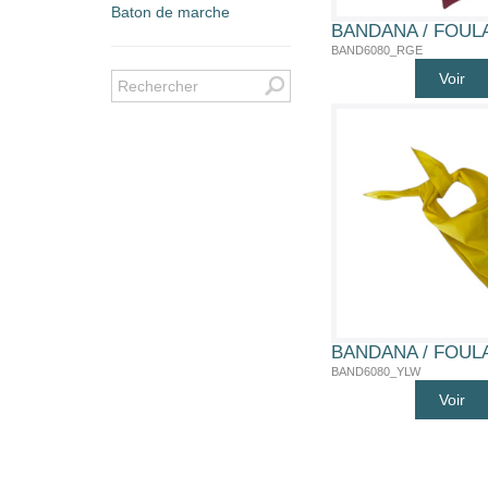
Baton de marche
BAND6080_RGE
Voir
BAND6080_YLW
Voir