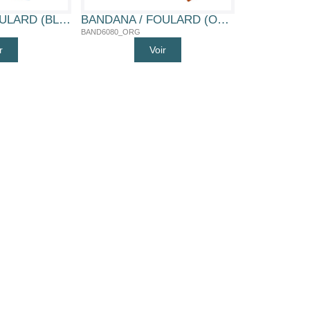
BANDANA / FOULARD (BLEU)
BANDANA / FOULARD (ORANGE)
BAND6080_ORG
r
Voir