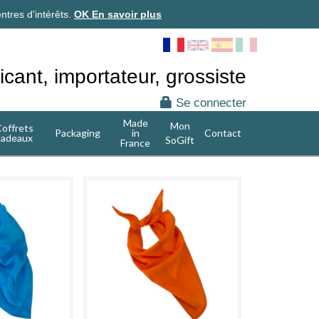
ntres d'intérêts.
OK
En savoir plus
icant, importateur, grossiste
Se connecter
Made
Mon
offrets
Packaging
in
Contact
cadeaux
SoGift
France