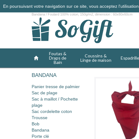
En poursuivant votre navigation sur ce site, vous acceptez l'utilisati
Bandana / Foulard 100% coton, 150g/m2, dimension : 60x80x60cm
Foutas &
Coussins &
Draps de
Espadrill
Linge de maison
Bain
BANDANA
Panier tresse de palmier
Sac de plage
Sac à maillot / Pochette
plage
Sac cordelette coton
Trousse
Bob
Bandana
Porte clé