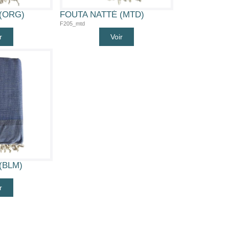
(ORG)
FOUTA NATTÉ (MTD)
F205_mtd
r
Voir
(BLM)
r