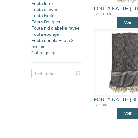
Fouta lurex
FOUTA NATTÉ (F
Fouta chevron
F205_FUSH
Fouta Natté
Fouta Bouquet
Voir
Fouta nid d'abeille rayée
Fouta éponge
Fouta double Fouta 2
places
Coffret plage
FOUTA NATTÉ (BL
F205_blk
Voir