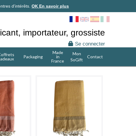
ntres d'intérêts.
OK
En savoir plus
icant, importateur, grossiste
Se connecter
Made
Mon
offrets
Packaging
in
Contact
cadeaux
SoGift
France