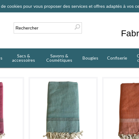
on de cookies pour vous proposer des services et offres adaptés à vos ce
Fabr
Sacs &
Savons &
C
es
Bougies
Confiserie
accessoires
Cosmétiques