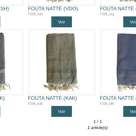
USH)
FOUTA NATTÉ (VDO)
FOUTA NATTÉ 
F205_vdo
F205_org
Voir
Voi
K)
FOUTA NATTÉ (KAK)
FOUTA NATTÉ 
F205_kak
F205_blm
Voir
Voi
1 / 1
1 article(s)