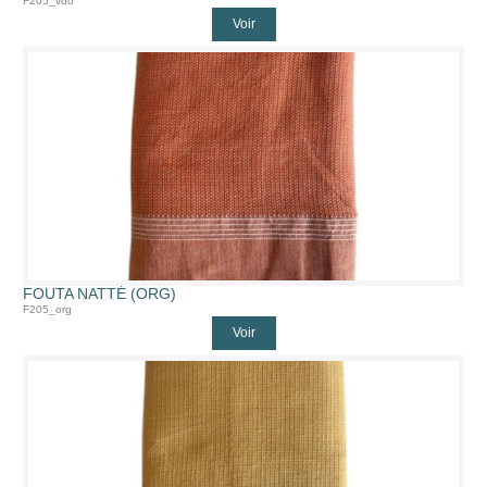
F205_vdo
Voir
FOUTA NATTÉ (ORG)
F205_org
Voir