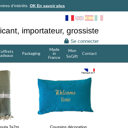
ntres d'intérêts.
OK
En savoir plus
icant, importateur, grossiste
Se connecter
Made
Mon
offrets
Packaging
in
Contact
cadeaux
SoGift
France
 fouta 3x2m
Coussins décoration