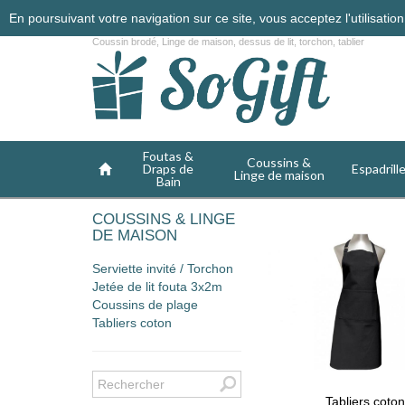
En poursuivant votre navigation sur ce site, vous acceptez l'utilisati
Coussin brodé, Linge de maison, dessus de lit, torchon, tablier
Foutas &
Coussins &
Draps de
Espadrill
Linge de maison
Bain
COUSSINS & LINGE
DE MAISON
Serviette invité / Torchon
Jetée de lit fouta 3x2m
Coussins de plage
Tabliers coton
Tabliers coton