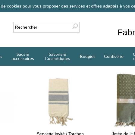
on de cookies pour vous proposer des services et offres adaptés à vos ce
Fabr
Sacs &
Savons &
C
es
Bougies
Confiserie
accessoires
Cosmétiques
Serviette invité / Torchon
Jetée de lit