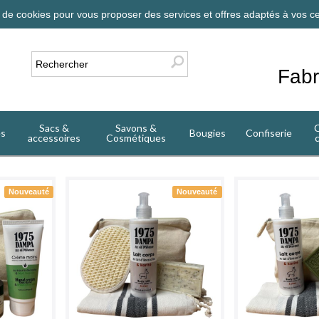
on de cookies pour vous proposer des services et offres adaptés à vos ce
Fabr
Sacs &
Savons &
C
es
Bougies
Confiserie
accessoires
Cosmétiques
Nouveauté
Nouveauté