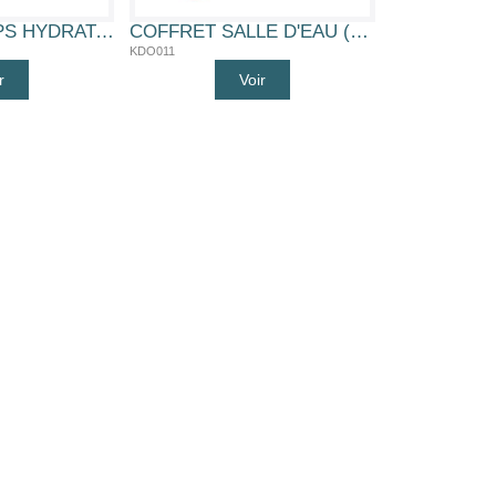
SOIN DU CORPS HYDRATANT (KDO010)
COFFRET SALLE D'EAU (KDO011)
KDO011
r
Voir