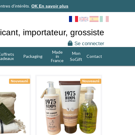
ntres d'intérêts.
OK
En savoir plus
icant, importateur, grossiste
Se connecter
Made
Mon
offrets
Packaging
in
Contact
cadeaux
SoGift
France
Nouveauté
Nouveauté