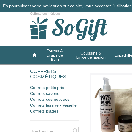
En poursuivant votre navigation sur ce site, vous acceptez l'utilisati
Coffrets cosmétiques
Foutas &
Coussins &
Draps de
Espadrill
Linge de maison
Bain
COFFRETS
COSMÉTIQUES
Coffrets petits prix
Coffrets savons
Coffrets cosmétiques
Coffrets lessive - Vaiselle
Coffrets plages