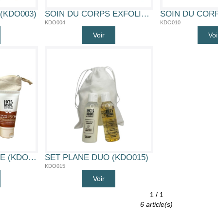
(KDO003)
SOIN DU CORPS EXFOLIANT (KDO004)
KDO004
KDO010
Voir
Voi
COFFRET SOLAIRE (KDO014)
SET PLANE DUO (KDO015)
KDO015
Voir
1 / 1
6 article(s)