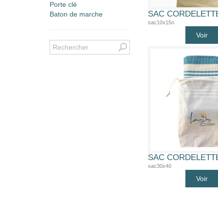
Porte clé
Baton de marche
sac10x15n
Voir
sac30x40
Voir