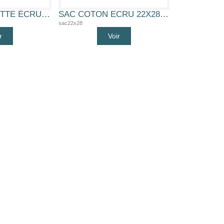
SAC CORDELETTE ÉCRU 15X20 CM 100% COTON
SAC COTON ECRU 22X28CM (SAC COTON 22X28)
sac22x28
r
Voir