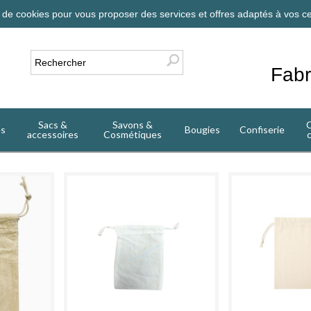
on de cookies pour vous proposer des services et offres adaptés à vos ce
Fabr
Sacs &
Savons &
C
es
Bougies
Confiserie
accessoires
Cosmétiques