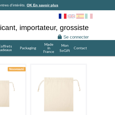
ntres d'intérêts.
OK
En savoir plus
icant, importateur, grossiste
Se connecter
Made
Mon
offrets
Packaging
in
Contact
cadeaux
SoGift
France
Nouveauté