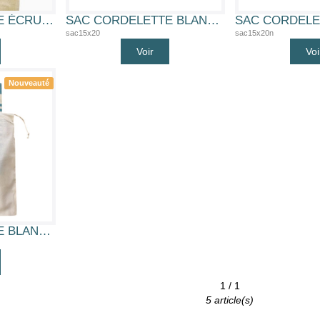
SAC CORDELETTE ÉCRU 10X15 CM 100% COTON
SAC CORDELETTE BLANC 15X20 CM 100% COTON
sac15x20
sac15x20n
Voir
Voi
Nouveauté
SAC CORDELETTE BLANC 30X40 CM 100% COTON
1 / 1
5 article(s)