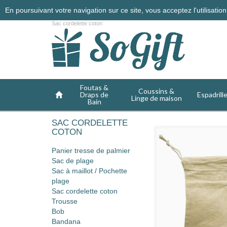
En poursuivant votre navigation sur ce site, vous acceptez l'utilisati
Sac cordelette coton
Foutas &
Coussins &
Draps de
Espadrill
Linge de maison
Bain
SAC CORDELETTE
COTON
Panier tresse de palmier
Sac de plage
Sac à maillot / Pochette
plage
Sac cordelette coton
Trousse
Bob
Bandana