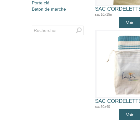
Porte clé
Baton de marche
sac10x15n
Voir
sac30x40
Voir