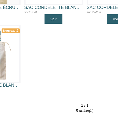
SAC CORDELETTE ÉCRU 10X15 CM 100% COTON
SAC CORDELETTE BLANC 15X20 CM 100% COTON
sac15x20
sac15x20n
Voir
Voi
Nouveauté
SAC CORDELETTE BLANC 30X40 CM 100% COTON
1 / 1
5 article(s)