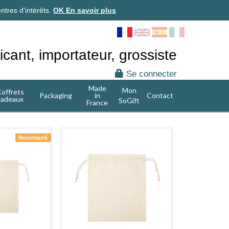
ntres d'intérêts.
OK
En savoir plus
icant, importateur, grossiste
Se connecter
Made
Mon
offrets
Packaging
in
Contact
cadeaux
SoGift
France
Nouveauté