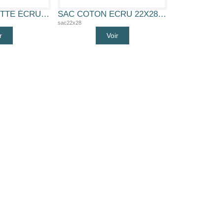
SAC CORDELETTE ÉCRU 15X20 CM 100% COTON
SAC COTON ECRU 22X28CM (SAC COTON 22X28)
sac22x28
r
Voir