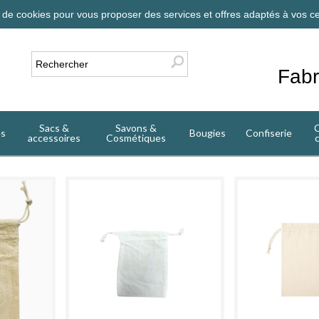
on de cookies pour vous proposer des services et offres adaptés à vos ce
Fabr
Sacs &
Savons &
C
es
Bougies
Confiserie
accessoires
Cosmétiques