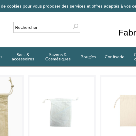
on de cookies pour vous proposer des services et offres adaptés à vos ce
Fabr
Sacs &
Savons &
C
es
Bougies
Confiserie
accessoires
Cosmétiques