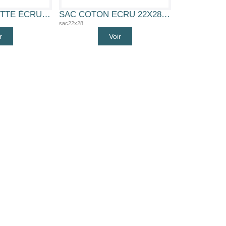
SAC CORDELETTE ÉCRU 15X20 CM 100% COTON
SAC COTON ECRU 22X28CM (SAC COTON 22X28)
sac22x28
r
Voir