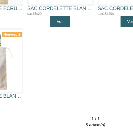
SAC CORDELETTE ÉCRU 10X15 CM 100% COTON
SAC CORDELETTE BLANC 15X20 CM 100% COTON
sac15x20
sac15x20n
Voir
Voi
Nouveauté
SAC CORDELETTE BLANC 30X40 CM 100% COTON
1 / 1
5 article(s)