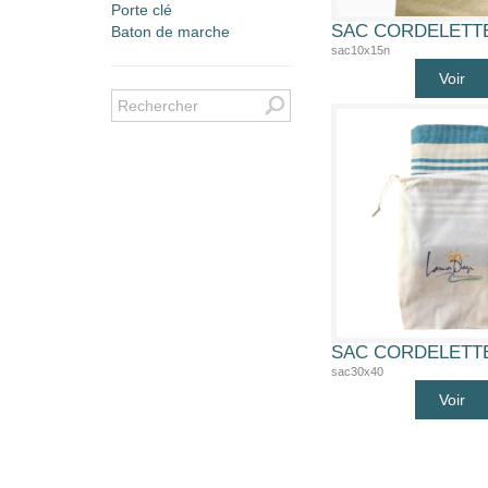
Porte clé
Baton de marche
sac10x15n
Voir
sac30x40
Voir