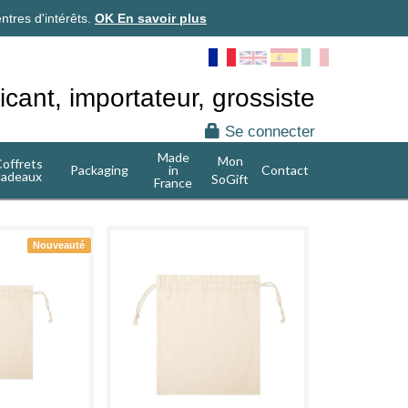
ntres d'intérêts.
OK
En savoir plus
icant, importateur, grossiste
Se connecter
Made
Mon
offrets
Packaging
in
Contact
cadeaux
SoGift
France
Nouveauté