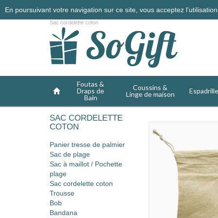
En poursuivant votre navigation sur ce site, vous acceptez l'utilisati
Sac cordelette coton
Foutas &
Coussins &
Draps de
Espadrill
Linge de maison
Bain
SAC CORDELETTE
COTON
Panier tresse de palmier
Sac de plage
Sac à maillot / Pochette
plage
Sac cordelette coton
Trousse
Bob
Bandana