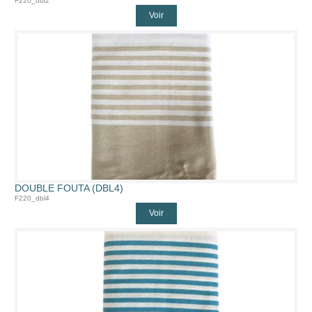
F220_dbl2
Voir
DOUBLE FOUTA (DBL4)
F220_dbl4
Voir