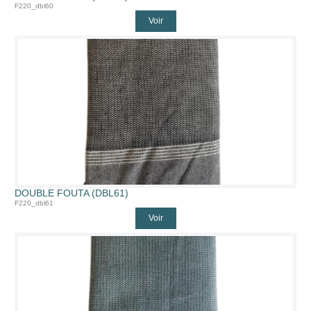
F220_dbl60
Voir
DOUBLE FOUTA (DBL61)
F220_dbl61
Voir