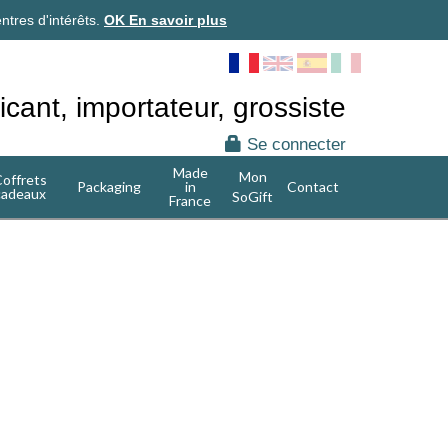
ntres d'intérêts.
OK
En savoir plus
icant, importateur, grossiste
Se connecter
Made
Mon
offrets
Packaging
in
Contact
cadeaux
SoGift
France