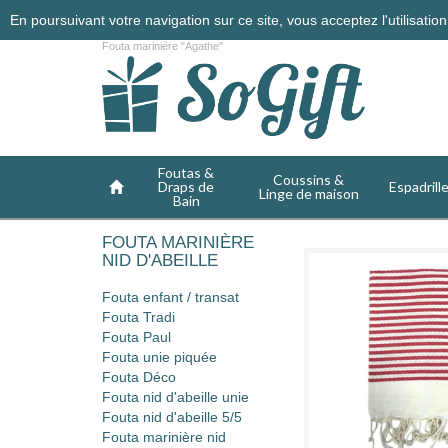
En poursuivant votre navigation sur ce site, vous acceptez l'utilisati
Fouta marinière "Agathe"
Foutas &
Coussins &
Draps de
Espadrill
Linge de maison
Bain
FOUTA MARINIÈRE
NID D'ABEILLE
Fouta enfant / transat
Fouta Tradi
Fouta Paul
Fouta unie piquée
Fouta Déco
Fouta nid d'abeille unie
Fouta nid d'abeille 5/5
Fouta marinière nid