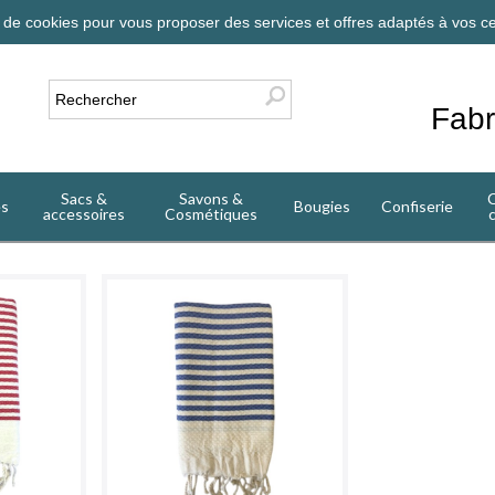
on de cookies pour vous proposer des services et offres adaptés à vos ce
Fabr
Sacs &
Savons &
C
es
Bougies
Confiserie
accessoires
Cosmétiques