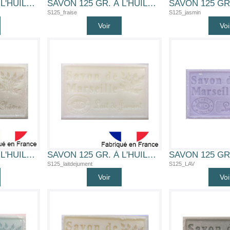
SAVON 125 GR. À L'HUILE D'OLIVE BIO (FLEUR D'ORANGER)
SAVON 125 GR. À L'HUILE D'OLIVE BIO (FRAISE)
S125_fraise
S125_jasmin
Voir
Voi
SAVON 125 GR. À L'HUILE D'OLIVE BIO (LAIT DE CHEVRE)
SAVON 125 GR. À L'HUILE D'OLIVE BIO (LAIT DE JUMENT)
S125_laitdejument
S125_LAV
Voir
Voi