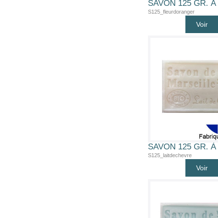
S125_fleurdoranger
Voir
S125_laitdechevre
Voir