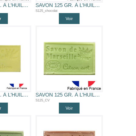
SAVON 125 GR. À L'HUILE D'OLIVE BIO (CHÈVREFEUILLE)
SAVON 125 GR. À L'HUILE D'OLIVE BIO (CHOCOLAT)
S125_chocolat
r
Voir
SAVON 125 GR. À L'HUILE D'OLIVE BIO (CITRON)
SAVON 125 GR. À L'HUILE D'OLIVE BIO (CITRON VERT)
S125_CV
r
Voir