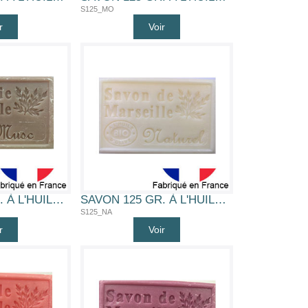
S125_MO
r
Voir
SAVON 125 GR. À L'HUILE D'OLIVE BIO (MUSC)
SAVON 125 GR. À L'HUILE D'OLIVE BIO (NATUREL)
S125_NA
r
Voir