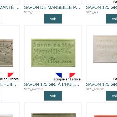
PORTE SAVON AIMANTÉ (PORTE SAVON AIMANTÉ)
SAVON DE MARSEILLE PARFUMÉ 125G AVEC SAC COTON
S125_1015
S125_AB
Voir
Voi
SAVON 125 GR. À L'HUILE D'OLIVE BIO (ALGUE)
SAVON 125 GR. À L'HUILE D'OLIVE BIO (ALOE VERA)
S125_aloevera
S125_amande
Voir
Voi