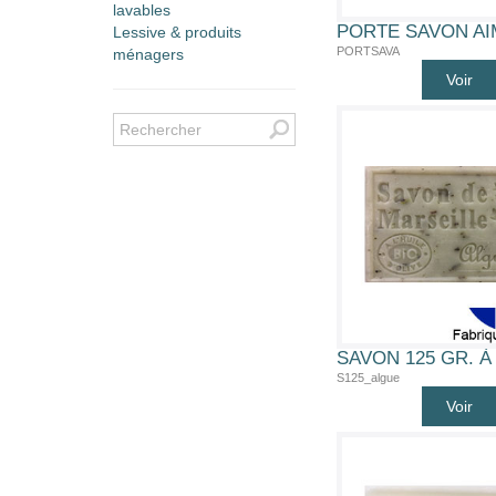
lavables
Lessive & produits
PORTSAVA
ménagers
Voir
S125_algue
Voir