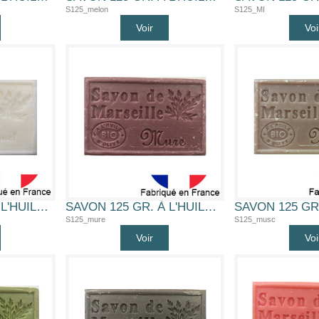
S125_melon
S125_MI
Voir
Voi
SAVON 125 GR. À L'HUILE D'OLIVE BIO (MUGUET)
SAVON 125 GR. À L'HUILE D'OLIVE BIO (MURE)
S125_mure
S125_musc
Voir
Voi