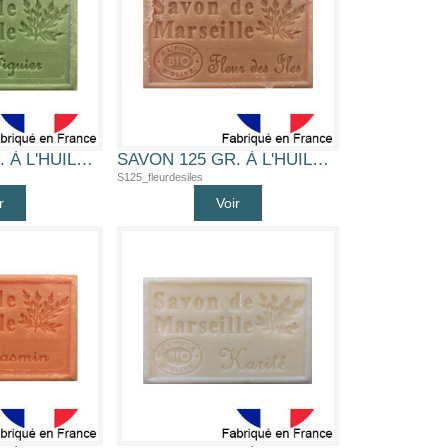
SAVON 125 GR. À L'HUILE D'OLIVE BIO (FIGUIER)
SAVON 125 GR. À L'HUILE D'OLIVE BIO (FLEUR DES ILES)
S125_fleurdesiles
r
Voir