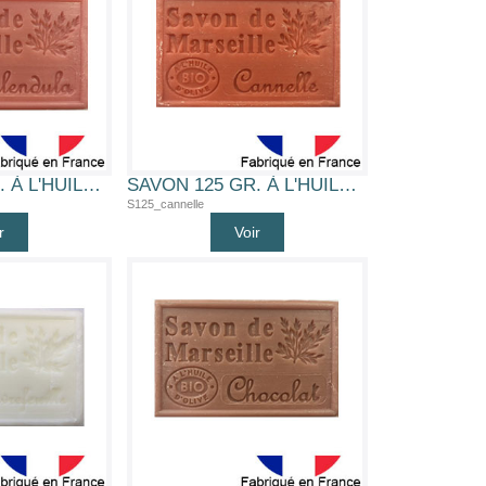
SAVON 125 GR. À L'HUILE D'OLIVE BIO (CALENDULA)
SAVON 125 GR. À L'HUILE D'OLIVE BIO (CANNELLE)
S125_cannelle
r
Voir