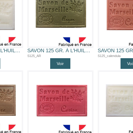
SAVON 125 GR. À L'HUILE D'OLIVE BIO (LAIT D'ANESSE)
SAVON 125 GR. À L'HUILE D'OLIVE BIO (ARGAN)
S125_AR
S125_calendula
Voir
Voi