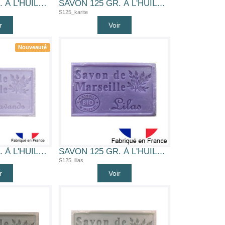
SAVON 125 GR. À L'HUILE D'OLIVE BIO (JASMIN)
SAVON 125 GR. À L'HUILE D'OLIVE BIO (KARITE)
S125_karite
r
Voir
Nouveauté
SAVON 125 GR. À L'HUILE D'OLIVE BIO (LAVANDE)
SAVON 125 GR. À L'HUILE D'OLIVE BIO (LILAS)
S125_lilas
r
Voir