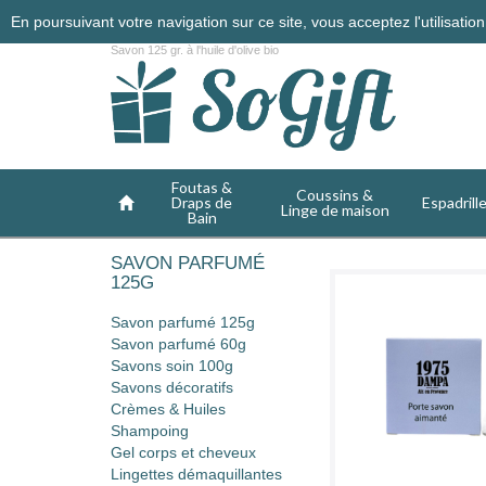
En poursuivant votre navigation sur ce site, vous acceptez l'utilisati
Savon 125 gr. à l'huile d'olive bio
Foutas &
Coussins &
Draps de
Espadrill
Linge de maison
Bain
SAVON PARFUMÉ
125G
Savon parfumé 125g
Savon parfumé 60g
Savons soin 100g
Savons décoratifs
Crèmes & Huiles
Shampoing
Gel corps et cheveux
Lingettes démaquillantes