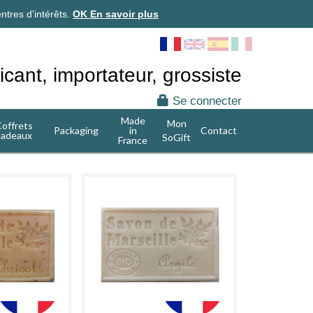
ntres d'intérêts.
OK
En savoir plus
icant, importateur, grossiste
Se connecter
Made
Mon
offrets
Packaging
in
Contact
cadeaux
SoGift
France