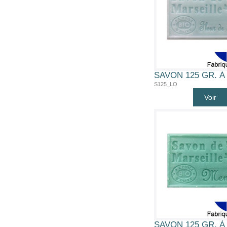
S125_LO
Voir