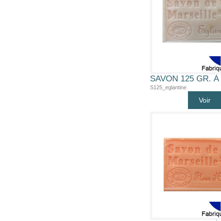
S125_eglantine
Voir