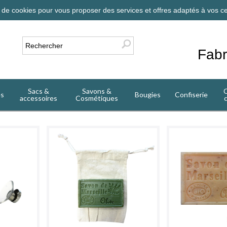
on de cookies pour vous proposer des services et offres adaptés à vos ce
Fabr
Sacs &
Savons &
C
es
Bougies
Confiserie
accessoires
Cosmétiques