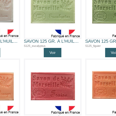
SAVON 125 GR. À L'HUILE D'OLIVE BIO (ÉGLANTINE)
SAVON 125 GR. À L'HUILE D'OLIVE BIO (EUCALYPTUS)
S125_eucalyptus
S125_figuier
Voir
Voi