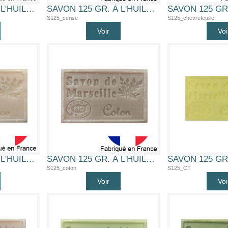
SAVON 125 GR. À L'HUILE D'OLIVE BIO (CEDRE)
SAVON 125 GR. À L'HUILE D'OLIVE BIO (CERISE)
S125_cerise
S125_chevrefeuille
Voir
Voi
SAVON 125 GR. À L'HUILE D'OLIVE BIO (COCO)
SAVON 125 GR. À L'HUILE D'OLIVE BIO (COTON)
S125_coton
S125_CT
Voir
Voi