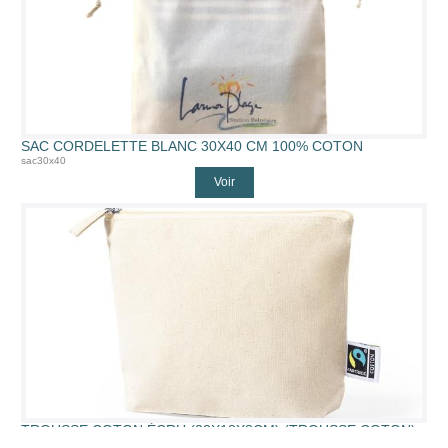
SAC CORDELETTE BLANC 30X40 CM 100% COTON
sac30x40
Voir
TROUSSE COTON ÉCRU (23X18X8CM) (TROUSSE COTON)
TROUS1268