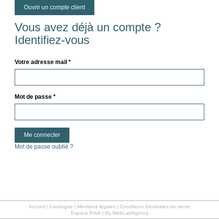
Ouvrir un compte client
Vous avez déjà un compte ?
Identifiez-vous
Votre adresse mail *
Mot de passe *
Mot de passe oublié ?
Accueil
|
Catalogue
|
Mentions légales | Conditions Générales de vente
Espace Privé
|
By WebLabAgency