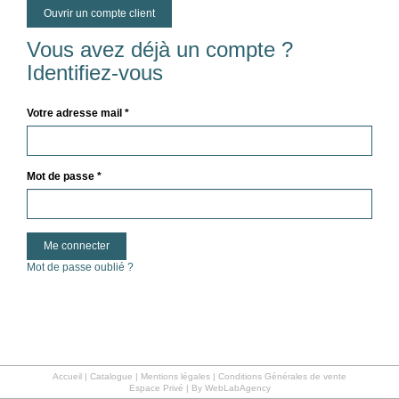
Ouvrir un compte client
Vous avez déjà un compte ?
Identifiez-vous
Votre adresse mail *
Mot de passe *
Mot de passe oublié ?
Accueil
|
Catalogue
|
Mentions légales | Conditions Générales de vente
Espace Privé
|
By WebLabAgency