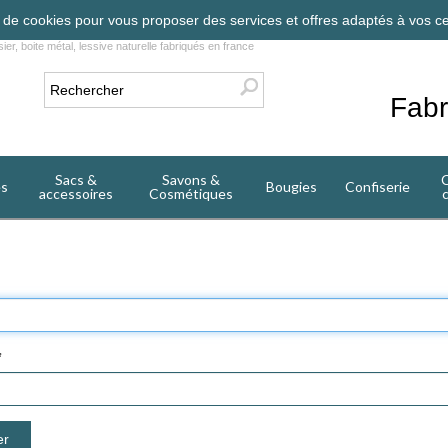
on de cookies pour vous proposer des services et offres adaptés à vos ce
ier, boite métal, lessive naturelle fabriqués en france
Fabr
Sacs &
Savons &
C
es
Bougies
Confiserie
accessoires
Cosmétiques
*