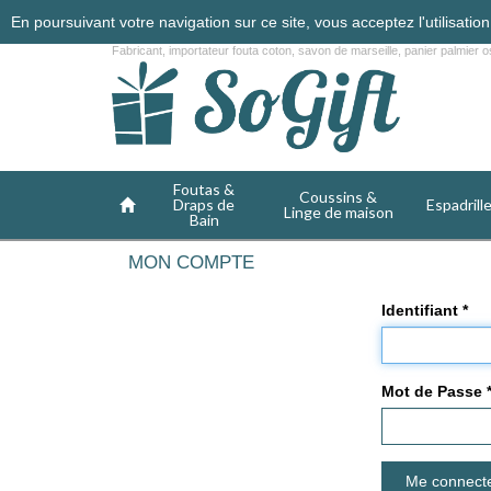
En poursuivant votre navigation sur ce site, vous acceptez l'utilisati
Fabricant, importateur fouta coton, savon de marseille, panier palmier os
Foutas &
Coussins &
Draps de
Espadrill
Linge de maison
Bain
MON COMPTE
Identifiant *
Mot de Passe 