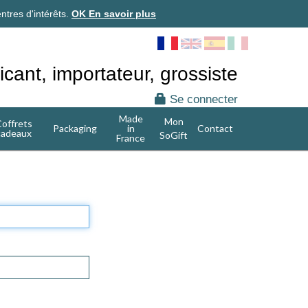
ntres d'intérêts.
OK
En savoir plus
icant, importateur, grossiste
Se connecter
Made
Mon
offrets
Packaging
in
Contact
cadeaux
SoGift
France